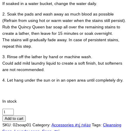
If soaked in a water bucket, change the water daily.
2. Soak the pads and wash away as much blood as possible
(Refrain from using hot or warm water when the stains still persist).
Rub the Quincy Queen bar soap all over the remaining stains to
create a lather, then leave for 15 minutes or soak overnight.
The stains will gradually fade away. In case of persistent stains,
repeat this step.
3. Rinse off the lather by hand or machine wash.
Could add mild laundry liquid to create a soft finish, but softeners
are not recommended.
4. Let hang under the sun or in an open area until completely dry.
In stock
Laundry
Soap
Add to cart
Bar
SKU:
02soap01
Category:
Accessories สบู่ กล่อง
Tags:
Cleansing
สบู่