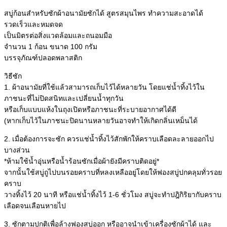
สบู่ก้อนสำหรับซักผ้าอนามัยซักได้ สูตรสมุนไพร ทำความสะอาดได้
รวดเร็วและหมดจด
เป็นมิตรต่อสิ่งแวดล้อมและถนอมมือ
จำนวน 1 ก้อน ขนาด 100 กรัม
บรรจุภัณฑ์ปลอดพลาสติก
วิธีซัก
1.
ผ้าอนามัยที่ใช้แล้วสามารถเก็บไว้ได้หลายวัน โดยแช่น้ำทิ้งไว้ใน
ภาชนะที่ไม่ปิดสนิทและเปลี่ยนน้ำทุกวัน
หรือเก็บแบบแห้งในถุงเปิดหรือภาชนะที่ระบายอากาศได้ดี
(หากเก็บไว้ในภาชนะปิดนานหลายวันอาจทำให้เกิดกลิ่นเหม็นได้
2. เมื่อต้องการจะซัก ควรแช่น้ำทิ้งไว้สักพักให้คราบเลือดละลายออกไป
บางส่วน
*ห้ามใช้น้ำอุ่นหรือน้ำร้อนซักเมื่อผ้ายังมีคราบติดอยู่*
จากนั้นใช้สบู่ถูไปบนรอยคราบที่หลงเหลืออยู่โดยให้ฟองสบู่ปกคลุมทั่วรอย
คราบ
วางทิ้งไว้ 20 นาที หรือแช่น้ำทิ้งไว้ 1-6 ชั่วโมง สบู่จะทำปฎิกิริยากับคราบ
เลือดจนเลือนหายไป
3. ซักตามปกติเพื่อล้างฟองสบู่ออก หรืออาจนำเข้าเครื่องซักผ้าได้ และ