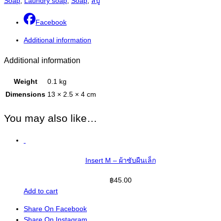
Soap
,
Laundry soap
,
Soap
,
สบู่
ซัก
ผ้า
Facebook
อนามัย
Additional information
quantity
Additional information
Weight
0.1 kg
Dimensions
13 × 2.5 × 4 cm
You may also like…
Insert M – ผ้าซับผืนเล็ก
฿
45.00
Add to cart
Share On Facebook
Share On Instagram