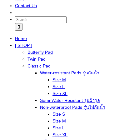
Contact Us
Home
[ SHOP ]
Butterfly Pad
Twin Pad
Classic Pad
Water-resistant Pads รุ่นกันน้ำ
Size M
Size L
Size XL
Semi-Water Resistant รุ่นผ้าวูล
Non-waterproof Pads รุ่นไม่กันน้ำ
Size S
Size M
Size L
Size XL