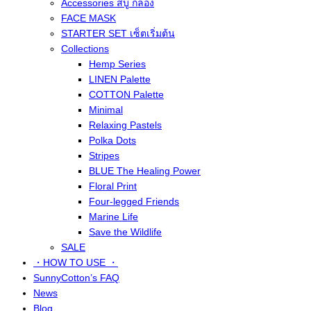
Accessories สบู่ กล่อง
FACE MASK
STARTER SET เซ็ตเริ่มต้น
Collections
Hemp Series
LINEN Palette
COTTON Palette
Minimal
Relaxing Pastels
Polka Dots
Stripes
BLUE The Healing Power
Floral Print
Four-legged Friends
Marine Life
Save the Wildlife
SALE
・HOW TO USE ・
SunnyCotton’s FAQ
News
Blog