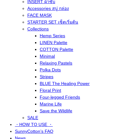
INSERT ผ้าซับ
Accessories สบู่ กล่อง
FACE MASK
STARTER SET เซ็ตเริ่มต้น
Collections
Hemp Series
LINEN Palette
COTTON Palette
Minimal
Relaxing Pastels
Polka Dots
Stripes
BLUE The Healing Power
Floral Print
Four-legged Friends
Marine Life
Save the Wildlife
SALE
・HOW TO USE ・
SunnyCotton’s FAQ
News