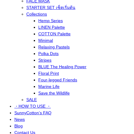
FACE MASK
STARTER SET เซ็ตเริ่มต้น
Collections
Hemp Series
LINEN Palette
COTTON Palette
Minimal
Relaxing Pastels
Polka Dots
Stripes
BLUE The Healing Power
Floral Print
Four-legged Friends
Marine Life
Save the Wildlife
SALE
・HOW TO USE ・
SunnyCotton’s FAQ
News
Blog
Contact Us