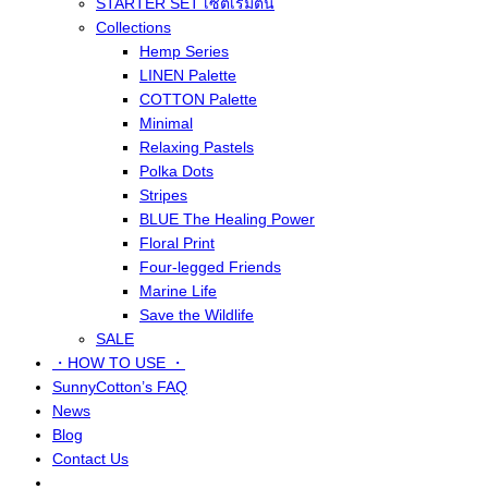
STARTER SET เซ็ตเริ่มต้น
Collections
Hemp Series
LINEN Palette
COTTON Palette
Minimal
Relaxing Pastels
Polka Dots
Stripes
BLUE The Healing Power
Floral Print
Four-legged Friends
Marine Life
Save the Wildlife
SALE
・HOW TO USE ・
SunnyCotton’s FAQ
News
Blog
Contact Us