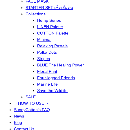
FACE MASK
STARTER SET เซ็ตเริ่มต้น
Collections
Hemp Series
LINEN Palette
COTTON Palette
Minimal
Relaxing Pastels
Polka Dots
Stripes
BLUE The Healing Power
Floral Print
Four-legged Friends
Marine Life
Save the Wildlife
SALE
・HOW TO USE ・
SunnyCotton’s FAQ
News
Blog
Contact Us