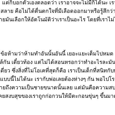
มา แต่ก็บอกตัวเองตลอดว่า เราอาจจะไม่มีก็ได้นะ เ
าย คือไม่ได้ตื่นตกใจที่มีเลือดออกมาหรือรู้สึกว่
มันเลือกให้อัตโนมัติว่าเราเป็นอะไร โดยที่เราไ
มีข้อห้ามว่าห้ามทำอันนั้นอันนี้ เยอะแยะเต็มไปหมด เ
ล้กัน เดี๋ยวท้อง แต่ไม่ได้สอนหรอกว่าทำอะไรละมันถึงท้
ี่ยว ซึ่งสิ่งที่ไม่โอเคที่สุดก็คือ เราเป็นเด็กที่ส
บบนี้ไม่ได้นะ เรากับพ่อเลยต้องห่างๆ กัน พอไปโรง
้หมายถึงความเป็นชายขนาดนั้นเลย แต่มันคือความสบา
ตที่เคยสงบสุขของเราถูกก่อกวนให้มีตะกอนขุ่นๆ ขึ้น