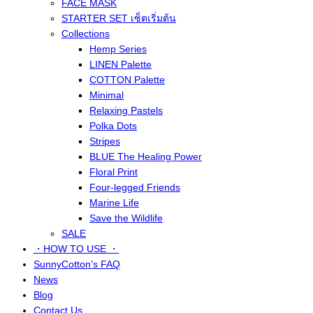
FACE MASK
STARTER SET เซ็ตเริ่มต้น
Collections
Hemp Series
LINEN Palette
COTTON Palette
Minimal
Relaxing Pastels
Polka Dots
Stripes
BLUE The Healing Power
Floral Print
Four-legged Friends
Marine Life
Save the Wildlife
SALE
・HOW TO USE ・
SunnyCotton’s FAQ
News
Blog
Contact Us