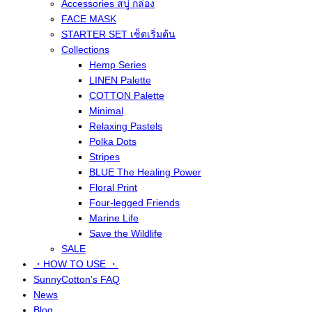
Accessories สบู่ กล่อง
FACE MASK
STARTER SET เซ็ตเริ่มต้น
Collections
Hemp Series
LINEN Palette
COTTON Palette
Minimal
Relaxing Pastels
Polka Dots
Stripes
BLUE The Healing Power
Floral Print
Four-legged Friends
Marine Life
Save the Wildlife
SALE
・HOW TO USE ・
SunnyCotton’s FAQ
News
Blog