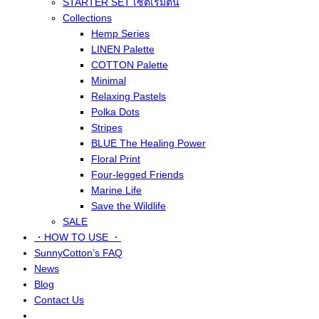
STARTER SET เซ็ตเริ่มต้น
Collections
Hemp Series
LINEN Palette
COTTON Palette
Minimal
Relaxing Pastels
Polka Dots
Stripes
BLUE The Healing Power
Floral Print
Four-legged Friends
Marine Life
Save the Wildlife
SALE
・HOW TO USE ・
SunnyCotton’s FAQ
News
Blog
Contact Us