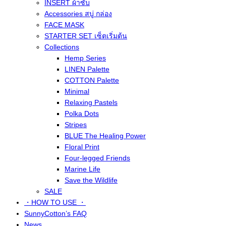
INSERT ผ้าซับ
Accessories สบู่ กล่อง
FACE MASK
STARTER SET เซ็ตเริ่มต้น
Collections
Hemp Series
LINEN Palette
COTTON Palette
Minimal
Relaxing Pastels
Polka Dots
Stripes
BLUE The Healing Power
Floral Print
Four-legged Friends
Marine Life
Save the Wildlife
SALE
・HOW TO USE ・
SunnyCotton’s FAQ
News