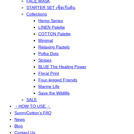
FACE MASK
STARTER SET เซ็ตเริ่มต้น
Collections
Hemp Series
LINEN Palette
COTTON Palette
Minimal
Relaxing Pastels
Polka Dots
Stripes
BLUE The Healing Power
Floral Print
Four-legged Friends
Marine Life
Save the Wildlife
SALE
・HOW TO USE ・
SunnyCotton’s FAQ
News
Blog
Contact Us