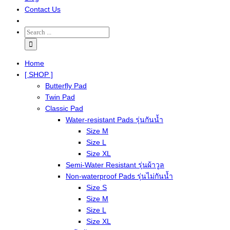
Contact Us
Home
[ SHOP ]
Butterfly Pad
Twin Pad
Classic Pad
Water-resistant Pads รุ่นกันน้ำ
Size M
Size L
Size XL
Semi-Water Resistant รุ่นผ้าวูล
Non-waterproof Pads รุ่นไม่กันน้ำ
Size S
Size M
Size L
Size XL