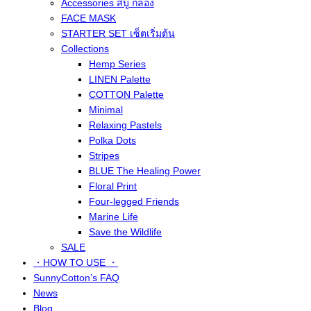
Accessories สบู่ กล่อง
FACE MASK
STARTER SET เซ็ตเริ่มต้น
Collections
Hemp Series
LINEN Palette
COTTON Palette
Minimal
Relaxing Pastels
Polka Dots
Stripes
BLUE The Healing Power
Floral Print
Four-legged Friends
Marine Life
Save the Wildlife
SALE
・HOW TO USE ・
SunnyCotton’s FAQ
News
Blog