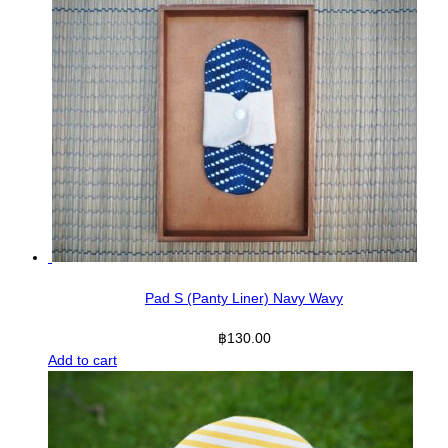
Pad S (Panty Liner) Navy Wavy
฿
130.00
Add to cart