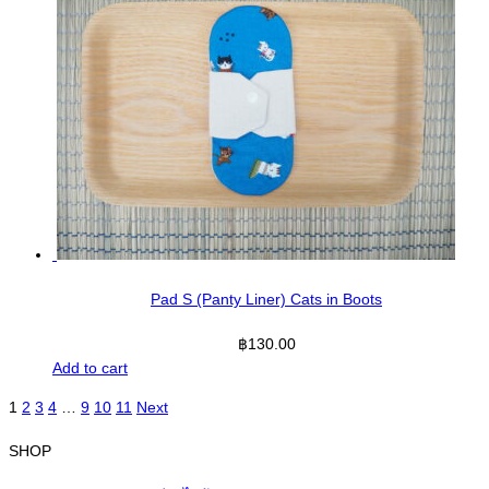
Pad S (Panty Liner) Cats in Boots
฿
130.00
Add to cart
1
2
3
4
…
9
10
11
Next
SHOP