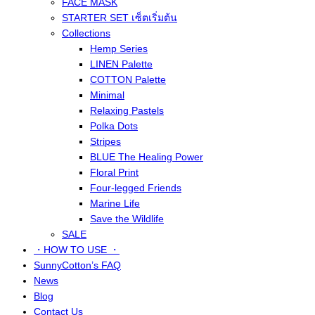
FACE MASK
STARTER SET เซ็ตเริ่มต้น
Collections
Hemp Series
LINEN Palette
COTTON Palette
Minimal
Relaxing Pastels
Polka Dots
Stripes
BLUE The Healing Power
Floral Print
Four-legged Friends
Marine Life
Save the Wildlife
SALE
・HOW TO USE ・
SunnyCotton’s FAQ
News
Blog
Contact Us