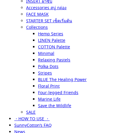
INSERT ผ้าซับ
Accessories สบู่ กล่อง
FACE MASK
STARTER SET เซ็ตเริ่มต้น
Collections
Hemp Series
LINEN Palette
COTTON Palette
Minimal
Relaxing Pastels
Polka Dots
Stripes
BLUE The Healing Power
Floral Print
Four-legged Friends
Marine Life
Save the Wildlife
SALE
・HOW TO USE ・
SunnyCotton’s FAQ
News