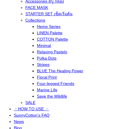
Accessories สบู่ กล่อง
FACE MASK
STARTER SET เซ็ตเริ่มต้น
Collections
Hemp Series
LINEN Palette
COTTON Palette
Minimal
Relaxing Pastels
Polka Dots
Stripes
BLUE The Healing Power
Floral Print
Four-legged Friends
Marine Life
Save the Wildlife
SALE
・HOW TO USE ・
SunnyCotton’s FAQ
News
Blog