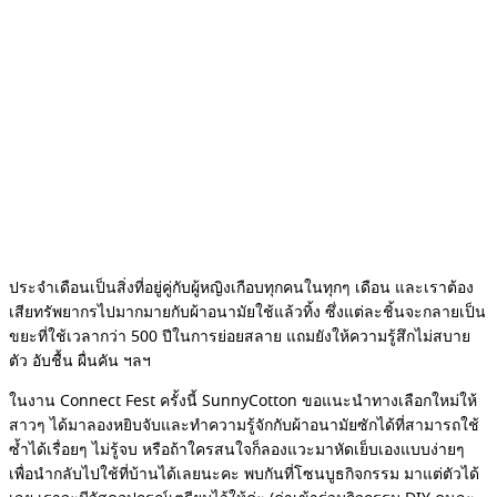
ประจำเดือนเป็นสิ่งที่อยู่คู่กับผู้หญิงเกือบทุกคนในทุกๆ เดือน และเราต้อง
เสียทรัพยากรไปมากมายกับผ้าอนามัยใช้แล้วทิ้ง ซึ่งแต่ละชิ้นจะกลายเป็น
ขยะที่ใช้เวลากว่า 500 ปีในการย่อยสลาย แถมยังให้ความรู้สึกไม่สบาย
ตัว อับชื้น ผื่นคัน ฯลฯ
ในงาน Connect Fest ครั้งนี้ SunnyCotton ขอแนะนำทางเลือกใหม่ให้
สาวๆ ได้มาลองหยิบจับและทำความรู้จักกับผ้าอนามัยซักได้ที่สามารถใช้
ซ้ำได้เรื่อยๆ ไม่รู้จบ หรือถ้าใครสนใจก็ลองแวะมาหัดเย็บเองแบบง่ายๆ
เพื่อนำกลับไปใช้ที่บ้านได้เลยนะคะ พบกันที่โซนบูธกิจกรรม มาแต่ตัวได้