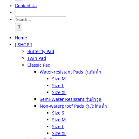
Contact Us
Home
[ SHOP ]
Butterfly Pad
Twin Pad
Classic Pad
Water-resistant Pads รุ่นกันน้ำ
Size M
Size L
Size XL
Semi-Water Resistant รุ่นผ้าวูล
Non-waterproof Pads รุ่นไม่กันน้ำ
Size S
Size M
Size L
Size XL