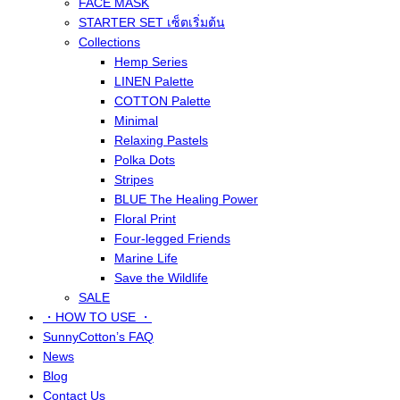
FACE MASK
STARTER SET เซ็ตเริ่มต้น
Collections
Hemp Series
LINEN Palette
COTTON Palette
Minimal
Relaxing Pastels
Polka Dots
Stripes
BLUE The Healing Power
Floral Print
Four-legged Friends
Marine Life
Save the Wildlife
SALE
・HOW TO USE ・
SunnyCotton’s FAQ
News
Blog
Contact Us