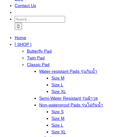
Contact Us
Home
[ SHOP ]
Butterfly Pad
Twin Pad
Classic Pad
Water-resistant Pads รุ่นกันน้ำ
Size M
Size L
Size XL
Semi-Water Resistant รุ่นผ้าวูล
Non-waterproof Pads รุ่นไม่กันน้ำ
Size S
Size M
Size L
Size XL