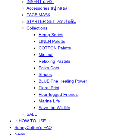
INSERT ผ้าซับ
Accessories สบู่ กล่อง
FACE MASK
STARTER SET เซ็ตเริ่มต้น
Collections
Hemp Series
LINEN Palette
COTTON Palette
Minimal
Relaxing Pastels
Polka Dots
Stripes
BLUE The Healing Power
Floral Print
Four-legged Friends
Marine Life
Save the Wildlife
SALE
・HOW TO USE ・
SunnyCotton’s FAQ
News