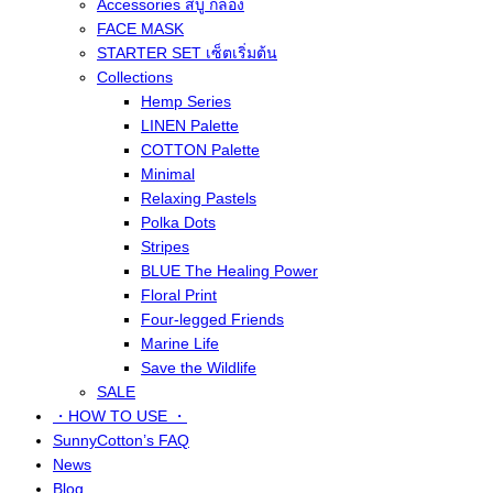
Accessories สบู่ กล่อง
FACE MASK
STARTER SET เซ็ตเริ่มต้น
Collections
Hemp Series
LINEN Palette
COTTON Palette
Minimal
Relaxing Pastels
Polka Dots
Stripes
BLUE The Healing Power
Floral Print
Four-legged Friends
Marine Life
Save the Wildlife
SALE
・HOW TO USE ・
SunnyCotton’s FAQ
News
Blog