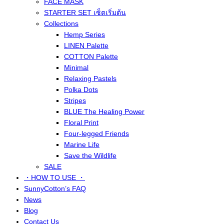
FACE MASK
STARTER SET เซ็ตเริ่มต้น
Collections
Hemp Series
LINEN Palette
COTTON Palette
Minimal
Relaxing Pastels
Polka Dots
Stripes
BLUE The Healing Power
Floral Print
Four-legged Friends
Marine Life
Save the Wildlife
SALE
・HOW TO USE ・
SunnyCotton’s FAQ
News
Blog
Contact Us