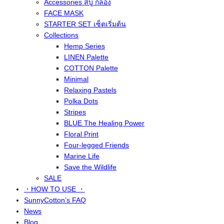
Accessories สบู่ กล่อง
FACE MASK
STARTER SET เซ็ตเริ่มต้น
Collections
Hemp Series
LINEN Palette
COTTON Palette
Minimal
Relaxing Pastels
Polka Dots
Stripes
BLUE The Healing Power
Floral Print
Four-legged Friends
Marine Life
Save the Wildlife
SALE
・HOW TO USE ・
SunnyCotton’s FAQ
News
Blog