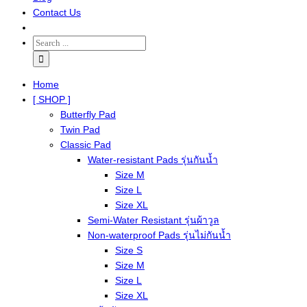
Contact Us
Home
[ SHOP ]
Butterfly Pad
Twin Pad
Classic Pad
Water-resistant Pads รุ่นกันน้ำ
Size M
Size L
Size XL
Semi-Water Resistant รุ่นผ้าวูล
Non-waterproof Pads รุ่นไม่กันน้ำ
Size S
Size M
Size L
Size XL