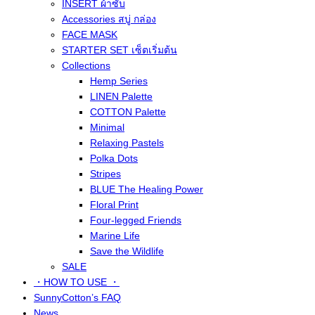
INSERT ผ้าซับ
Accessories สบู่ กล่อง
FACE MASK
STARTER SET เซ็ตเริ่มต้น
Collections
Hemp Series
LINEN Palette
COTTON Palette
Minimal
Relaxing Pastels
Polka Dots
Stripes
BLUE The Healing Power
Floral Print
Four-legged Friends
Marine Life
Save the Wildlife
SALE
・HOW TO USE ・
SunnyCotton’s FAQ
News