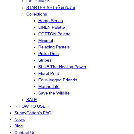
FACE MASK
STARTER SET เซ็ตเริ่มต้น
Collections
Hemp Series
LINEN Palette
COTTON Palette
Minimal
Relaxing Pastels
Polka Dots
Stripes
BLUE The Healing Power
Floral Print
Four-legged Friends
Marine Life
Save the Wildlife
SALE
・HOW TO USE ・
SunnyCotton’s FAQ
News
Blog
Contact Us