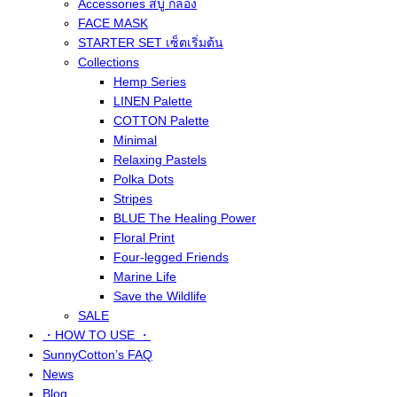
Accessories สบู่ กล่อง
FACE MASK
STARTER SET เซ็ตเริ่มต้น
Collections
Hemp Series
LINEN Palette
COTTON Palette
Minimal
Relaxing Pastels
Polka Dots
Stripes
BLUE The Healing Power
Floral Print
Four-legged Friends
Marine Life
Save the Wildlife
SALE
・HOW TO USE ・
SunnyCotton’s FAQ
News
Blog