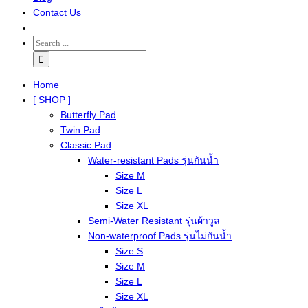
Contact Us
Home
[ SHOP ]
Butterfly Pad
Twin Pad
Classic Pad
Water-resistant Pads รุ่นกันน้ำ
Size M
Size L
Size XL
Semi-Water Resistant รุ่นผ้าวูล
Non-waterproof Pads รุ่นไม่กันน้ำ
Size S
Size M
Size L
Size XL