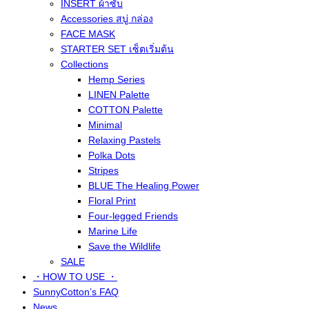
INSERT ผ้าซับ
Accessories สบู่ กล่อง
FACE MASK
STARTER SET เซ็ตเริ่มต้น
Collections
Hemp Series
LINEN Palette
COTTON Palette
Minimal
Relaxing Pastels
Polka Dots
Stripes
BLUE The Healing Power
Floral Print
Four-legged Friends
Marine Life
Save the Wildlife
SALE
・HOW TO USE ・
SunnyCotton’s FAQ
News