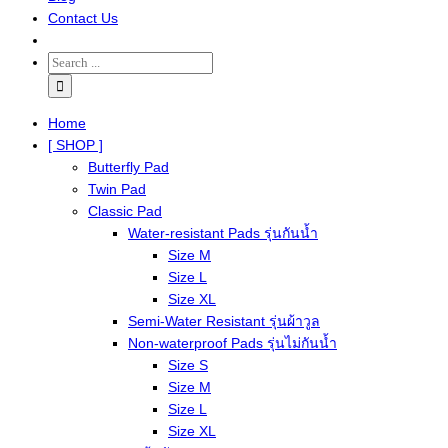
Contact Us
Home
[ SHOP ]
Butterfly Pad
Twin Pad
Classic Pad
Water-resistant Pads รุ่นกันน้ำ
Size M
Size L
Size XL
Semi-Water Resistant รุ่นผ้าวูล
Non-waterproof Pads รุ่นไม่กันน้ำ
Size S
Size M
Size L
Size XL