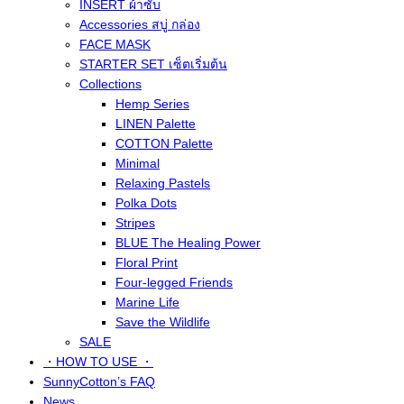
INSERT ผ้าซับ
Accessories สบู่ กล่อง
FACE MASK
STARTER SET เซ็ตเริ่มต้น
Collections
Hemp Series
LINEN Palette
COTTON Palette
Minimal
Relaxing Pastels
Polka Dots
Stripes
BLUE The Healing Power
Floral Print
Four-legged Friends
Marine Life
Save the Wildlife
SALE
・HOW TO USE ・
SunnyCotton’s FAQ
News