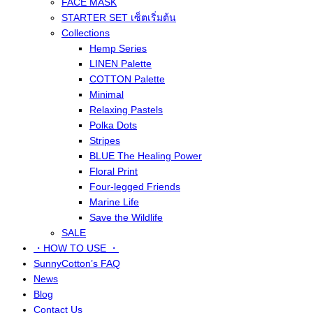
FACE MASK
STARTER SET เซ็ตเริ่มต้น
Collections
Hemp Series
LINEN Palette
COTTON Palette
Minimal
Relaxing Pastels
Polka Dots
Stripes
BLUE The Healing Power
Floral Print
Four-legged Friends
Marine Life
Save the Wildlife
SALE
・HOW TO USE ・
SunnyCotton’s FAQ
News
Blog
Contact Us