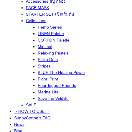
Accessories สบู่ กล่อง
FACE MASK
STARTER SET เซ็ตเริ่มต้น
Collections
Hemp Series
LINEN Palette
COTTON Palette
Minimal
Relaxing Pastels
Polka Dots
Stripes
BLUE The Healing Power
Floral Print
Four-legged Friends
Marine Life
Save the Wildlife
SALE
・HOW TO USE ・
SunnyCotton’s FAQ
News
Blog