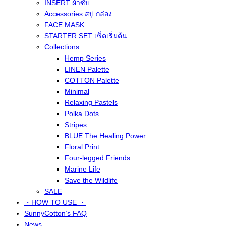
INSERT ผ้าซับ
Accessories สบู่ กล่อง
FACE MASK
STARTER SET เซ็ตเริ่มต้น
Collections
Hemp Series
LINEN Palette
COTTON Palette
Minimal
Relaxing Pastels
Polka Dots
Stripes
BLUE The Healing Power
Floral Print
Four-legged Friends
Marine Life
Save the Wildlife
SALE
・HOW TO USE ・
SunnyCotton’s FAQ
News