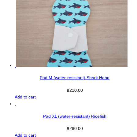
Pad M (water-resistant) Shark Haha
฿
210.00
Add to cart
Pad XL (water-resistant) Ricefish
฿
280.00
Add to cart