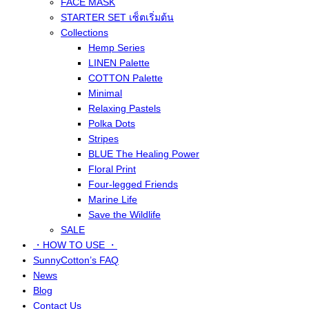
FACE MASK
STARTER SET เซ็ตเริ่มต้น
Collections
Hemp Series
LINEN Palette
COTTON Palette
Minimal
Relaxing Pastels
Polka Dots
Stripes
BLUE The Healing Power
Floral Print
Four-legged Friends
Marine Life
Save the Wildlife
SALE
・HOW TO USE ・
SunnyCotton’s FAQ
News
Blog
Contact Us