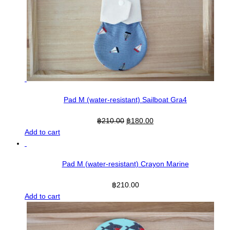
Pad M (water-resistant) Sailboat Gra4
Original
Current
฿
210.00
฿
180.00
price
price
Add to cart
was:
is:
฿210.00.
฿180.00.
Pad M (water-resistant) Crayon Marine
฿
210.00
Add to cart