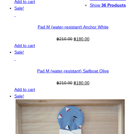
Add to cart
Show
36 Products
Sale!
Pad M (water-resistant) Anchor White
Original
Current
฿
210.00
฿
180.00
price
price
Add to cart
was:
is:
Sale!
฿210.00.
฿180.00.
Pad M (water-resistant) Sailboat Olive
Original
Current
฿
210.00
฿
180.00
price
price
Add to cart
was:
is:
Sale!
฿210.00.
฿180.00.