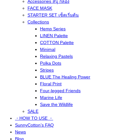
Accessories สบู่ กล่อง
FACE MASK
STARTER SET เซ็ตเริ่มต้น
Collections
Hemp Series
LINEN Palette
COTTON Palette
Minimal
Relaxing Pastels
Polka Dots
Stripes
BLUE The Healing Power
Floral Print
Four-legged Friends
Marine Life
Save the Wildlife
SALE
・HOW TO USE ・
SunnyCotton’s FAQ
News
Blog