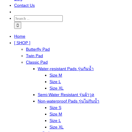
Contact Us
Home
[ SHOP ]
Butterfly Pad
Twin Pad
Classic Pad
Water-resistant Pads รุ่นกันน้ำ
Size M
Size L
Size XL
Semi-Water Resistant รุ่นผ้าวูล
Non-waterproof Pads รุ่นไม่กันน้ำ
Size S
Size M
Size L
Size XL