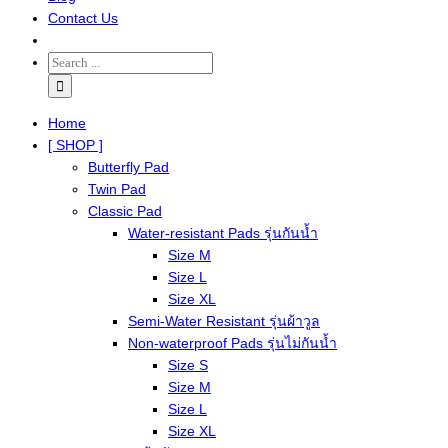
Contact Us
Home
[ SHOP ]
Butterfly Pad
Twin Pad
Classic Pad
Water-resistant Pads รุ่นกันน้ำ
Size M
Size L
Size XL
Semi-Water Resistant รุ่นผ้าวูล
Non-waterproof Pads รุ่นไม่กันน้ำ
Size S
Size M
Size L
Size XL