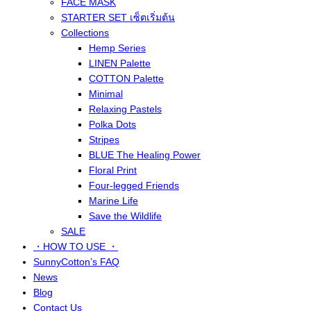
FACE MASK
STARTER SET เซ็ตเริ่มต้น
Collections
Hemp Series
LINEN Palette
COTTON Palette
Minimal
Relaxing Pastels
Polka Dots
Stripes
BLUE The Healing Power
Floral Print
Four-legged Friends
Marine Life
Save the Wildlife
SALE
・HOW TO USE ・
SunnyCotton’s FAQ
News
Blog
Contact Us