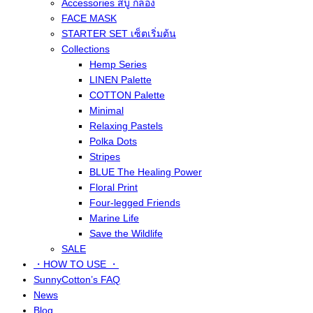
Accessories สบู่ กล่อง
FACE MASK
STARTER SET เซ็ตเริ่มต้น
Collections
Hemp Series
LINEN Palette
COTTON Palette
Minimal
Relaxing Pastels
Polka Dots
Stripes
BLUE The Healing Power
Floral Print
Four-legged Friends
Marine Life
Save the Wildlife
SALE
・HOW TO USE ・
SunnyCotton’s FAQ
News
Blog