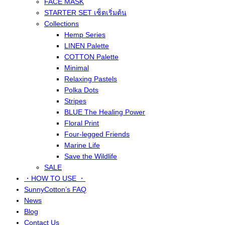
FACE MASK
STARTER SET เซ็ตเริ่มต้น
Collections
Hemp Series
LINEN Palette
COTTON Palette
Minimal
Relaxing Pastels
Polka Dots
Stripes
BLUE The Healing Power
Floral Print
Four-legged Friends
Marine Life
Save the Wildlife
SALE
・HOW TO USE ・
SunnyCotton’s FAQ
News
Blog
Contact Us