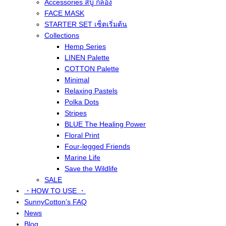
Accessories สบู่ กล่อง
FACE MASK
STARTER SET เซ็ตเริ่มต้น
Collections
Hemp Series
LINEN Palette
COTTON Palette
Minimal
Relaxing Pastels
Polka Dots
Stripes
BLUE The Healing Power
Floral Print
Four-legged Friends
Marine Life
Save the Wildlife
SALE
・HOW TO USE ・
SunnyCotton’s FAQ
News
Blog