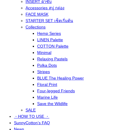
INSERT ผ้าซับ
Accessories สบู่ กล่อง
FACE MASK
STARTER SET เซ็ตเริ่มต้น
Collections
Hemp Series
LINEN Palette
COTTON Palette
Minimal
Relaxing Pastels
Polka Dots
Stripes
BLUE The Healing Power
Floral Print
Four-legged Friends
Marine Life
Save the Wildlife
SALE
・HOW TO USE ・
SunnyCotton’s FAQ
News