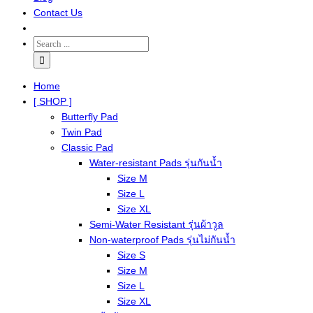
Contact Us
Home
[ SHOP ]
Butterfly Pad
Twin Pad
Classic Pad
Water-resistant Pads รุ่นกันน้ำ
Size M
Size L
Size XL
Semi-Water Resistant รุ่นผ้าวูล
Non-waterproof Pads รุ่นไม่กันน้ำ
Size S
Size M
Size L
Size XL