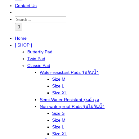
Contact Us
Home
[ SHOP ]
Butterfly Pad
Twin Pad
Classic Pad
Water-resistant Pads รุ่นกันน้ำ
Size M
Size L
Size XL
Semi-Water Resistant รุ่นผ้าวูล
Non-waterproof Pads รุ่นไม่กันน้ำ
Size S
Size M
Size L
Size XL