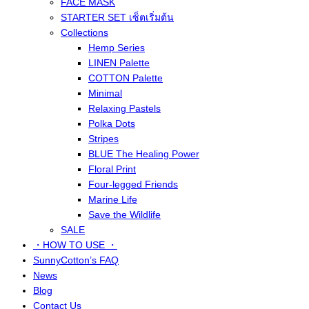
FACE MASK
STARTER SET เซ็ตเริ่มต้น
Collections
Hemp Series
LINEN Palette
COTTON Palette
Minimal
Relaxing Pastels
Polka Dots
Stripes
BLUE The Healing Power
Floral Print
Four-legged Friends
Marine Life
Save the Wildlife
SALE
・HOW TO USE ・
SunnyCotton’s FAQ
News
Blog
Contact Us