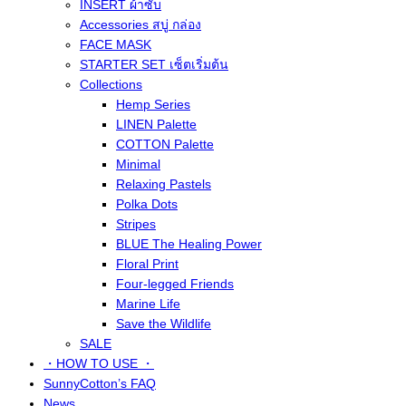
INSERT ผ้าซับ
Accessories สบู่ กล่อง
FACE MASK
STARTER SET เซ็ตเริ่มต้น
Collections
Hemp Series
LINEN Palette
COTTON Palette
Minimal
Relaxing Pastels
Polka Dots
Stripes
BLUE The Healing Power
Floral Print
Four-legged Friends
Marine Life
Save the Wildlife
SALE
・HOW TO USE ・
SunnyCotton’s FAQ
News