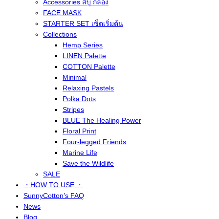
Accessories สบู่ กล่อง
FACE MASK
STARTER SET เซ็ตเริ่มต้น
Collections
Hemp Series
LINEN Palette
COTTON Palette
Minimal
Relaxing Pastels
Polka Dots
Stripes
BLUE The Healing Power
Floral Print
Four-legged Friends
Marine Life
Save the Wildlife
SALE
・HOW TO USE ・
SunnyCotton’s FAQ
News
Blog