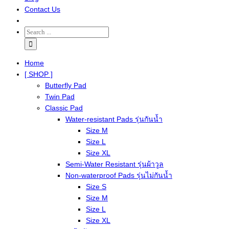
Contact Us
Home
[ SHOP ]
Butterfly Pad
Twin Pad
Classic Pad
Water-resistant Pads รุ่นกันน้ำ
Size M
Size L
Size XL
Semi-Water Resistant รุ่นผ้าวูล
Non-waterproof Pads รุ่นไม่กันน้ำ
Size S
Size M
Size L
Size XL