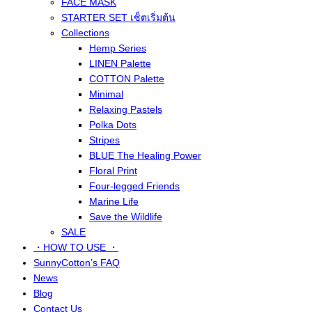
FACE MASK
STARTER SET เซ็ตเริ่มต้น
Collections
Hemp Series
LINEN Palette
COTTON Palette
Minimal
Relaxing Pastels
Polka Dots
Stripes
BLUE The Healing Power
Floral Print
Four-legged Friends
Marine Life
Save the Wildlife
SALE
・HOW TO USE ・
SunnyCotton’s FAQ
News
Blog
Contact Us