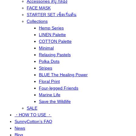
Accessories สบู่ กล่อง
FACE MASK
STARTER SET เซ็ตเริ่มต้น
Collections
Hemp Series
LINEN Palette
COTTON Palette
Minimal
Relaxing Pastels
Polka Dots
Stripes
BLUE The Healing Power
Floral Print
Four-legged Friends
Marine Life
Save the Wildlife
SALE
・HOW TO USE ・
SunnyCotton’s FAQ
News
Blog