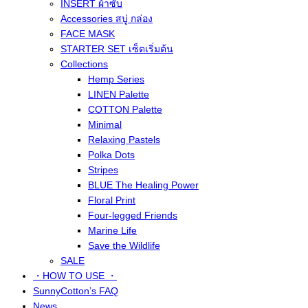
INSERT ผ้าซับ
Accessories สบู่ กล่อง
FACE MASK
STARTER SET เซ็ตเริ่มต้น
Collections
Hemp Series
LINEN Palette
COTTON Palette
Minimal
Relaxing Pastels
Polka Dots
Stripes
BLUE The Healing Power
Floral Print
Four-legged Friends
Marine Life
Save the Wildlife
SALE
・HOW TO USE ・
SunnyCotton’s FAQ
News