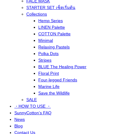
FACE MASK
STARTER SET เซ็ตเริ่มต้น
Collections
Hemp Series
LINEN Palette
COTTON Palette
Minimal
Relaxing Pastels
Polka Dots
Stripes
BLUE The Healing Power
Floral Print
Four-legged Friends
Marine Life
Save the Wildlife
SALE
・HOW TO USE ・
SunnyCotton’s FAQ
News
Blog
Contact Us