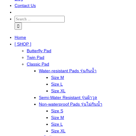
Contact Us
Home
[ SHOP ]
Butterfly Pad
Twin Pad
Classic Pad
Water-resistant Pads รุ่นกันน้ำ
Size M
Size L
Size XL
Semi-Water Resistant รุ่นผ้าวูล
Non-waterproof Pads รุ่นไม่กันน้ำ
Size S
Size M
Size L
Size XL