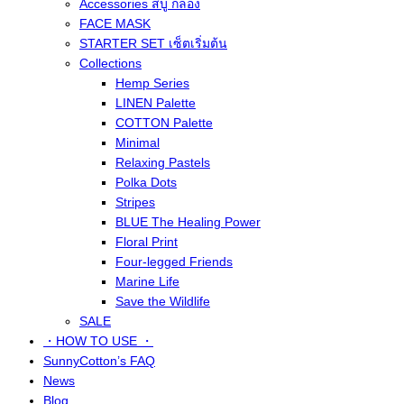
Accessories สบู่ กล่อง
FACE MASK
STARTER SET เซ็ตเริ่มต้น
Collections
Hemp Series
LINEN Palette
COTTON Palette
Minimal
Relaxing Pastels
Polka Dots
Stripes
BLUE The Healing Power
Floral Print
Four-legged Friends
Marine Life
Save the Wildlife
SALE
・HOW TO USE ・
SunnyCotton’s FAQ
News
Blog