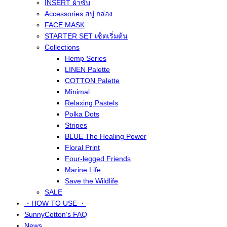
INSERT ผ้าซับ
Accessories สบู่ กล่อง
FACE MASK
STARTER SET เซ็ตเริ่มต้น
Collections
Hemp Series
LINEN Palette
COTTON Palette
Minimal
Relaxing Pastels
Polka Dots
Stripes
BLUE The Healing Power
Floral Print
Four-legged Friends
Marine Life
Save the Wildlife
SALE
・HOW TO USE ・
SunnyCotton’s FAQ
News