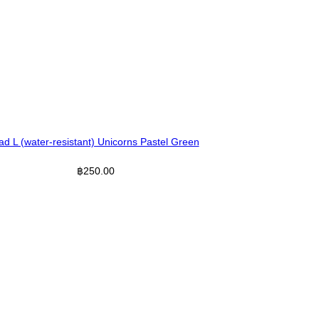
ad L (water-resistant) Unicorns Pastel Green
฿
250.00