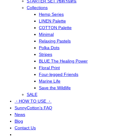
STARTER SET เซ็ตเริ่มต้น
Collections
Hemp Series
LINEN Palette
COTTON Palette
Minimal
Relaxing Pastels
Polka Dots
Stripes
BLUE The Healing Power
Floral Print
Four-legged Friends
Marine Life
Save the Wildlife
SALE
・HOW TO USE ・
SunnyCotton’s FAQ
News
Blog
Contact Us