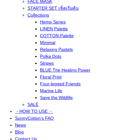
FACE MASK
STARTER SET เซ็ตเริ่มต้น
Collections
Hemp Series
LINEN Palette
COTTON Palette
Minimal
Relaxing Pastels
Polka Dots
Stripes
BLUE The Healing Power
Floral Print
Four-legged Friends
Marine Life
Save the Wildlife
SALE
・HOW TO USE ・
SunnyCotton’s FAQ
News
Blog
Contact Us