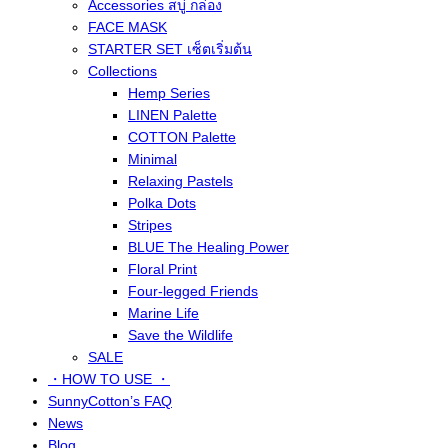
Accessories สบู่ กล่อง
FACE MASK
STARTER SET เซ็ตเริ่มต้น
Collections
Hemp Series
LINEN Palette
COTTON Palette
Minimal
Relaxing Pastels
Polka Dots
Stripes
BLUE The Healing Power
Floral Print
Four-legged Friends
Marine Life
Save the Wildlife
SALE
・HOW TO USE ・
SunnyCotton’s FAQ
News
Blog