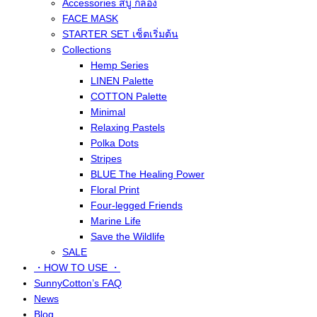
Accessories สบู่ กล่อง
FACE MASK
STARTER SET เซ็ตเริ่มต้น
Collections
Hemp Series
LINEN Palette
COTTON Palette
Minimal
Relaxing Pastels
Polka Dots
Stripes
BLUE The Healing Power
Floral Print
Four-legged Friends
Marine Life
Save the Wildlife
SALE
・HOW TO USE ・
SunnyCotton’s FAQ
News
Blog