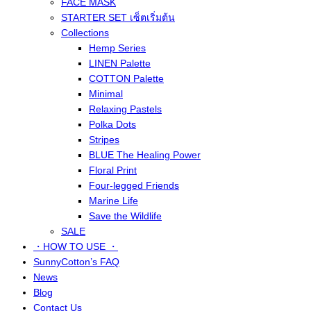
FACE MASK
STARTER SET เซ็ตเริ่มต้น
Collections
Hemp Series
LINEN Palette
COTTON Palette
Minimal
Relaxing Pastels
Polka Dots
Stripes
BLUE The Healing Power
Floral Print
Four-legged Friends
Marine Life
Save the Wildlife
SALE
・HOW TO USE ・
SunnyCotton’s FAQ
News
Blog
Contact Us