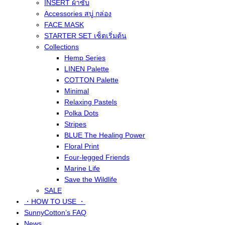
INSERT ผ้าซับ
Accessories สบู่ กล่อง
FACE MASK
STARTER SET เซ็ตเริ่มต้น
Collections
Hemp Series
LINEN Palette
COTTON Palette
Minimal
Relaxing Pastels
Polka Dots
Stripes
BLUE The Healing Power
Floral Print
Four-legged Friends
Marine Life
Save the Wildlife
SALE
・HOW TO USE ・
SunnyCotton’s FAQ
News