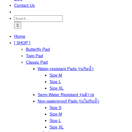
Contact Us
Home
[ SHOP ]
Butterfly Pad
Twin Pad
Classic Pad
Water-resistant Pads รุ่นกันน้ำ
Size M
Size L
Size XL
Semi-Water Resistant รุ่นผ้าวูล
Non-waterproof Pads รุ่นไม่กันน้ำ
Size S
Size M
Size L
Size XL