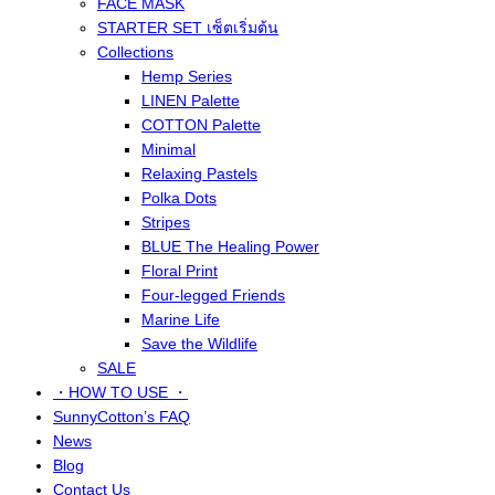
FACE MASK
STARTER SET เซ็ตเริ่มต้น
Collections
Hemp Series
LINEN Palette
COTTON Palette
Minimal
Relaxing Pastels
Polka Dots
Stripes
BLUE The Healing Power
Floral Print
Four-legged Friends
Marine Life
Save the Wildlife
SALE
・HOW TO USE ・
SunnyCotton’s FAQ
News
Blog
Contact Us