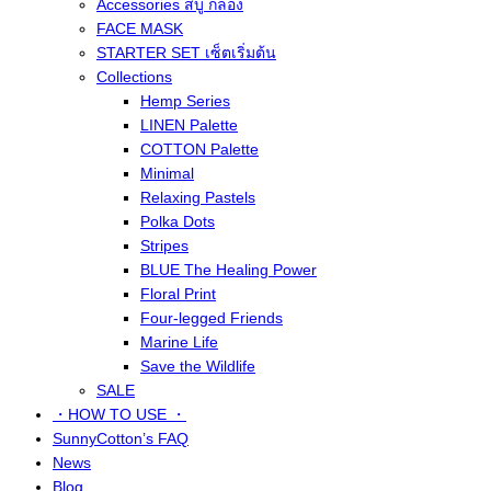
Accessories สบู่ กล่อง
FACE MASK
STARTER SET เซ็ตเริ่มต้น
Collections
Hemp Series
LINEN Palette
COTTON Palette
Minimal
Relaxing Pastels
Polka Dots
Stripes
BLUE The Healing Power
Floral Print
Four-legged Friends
Marine Life
Save the Wildlife
SALE
・HOW TO USE ・
SunnyCotton’s FAQ
News
Blog