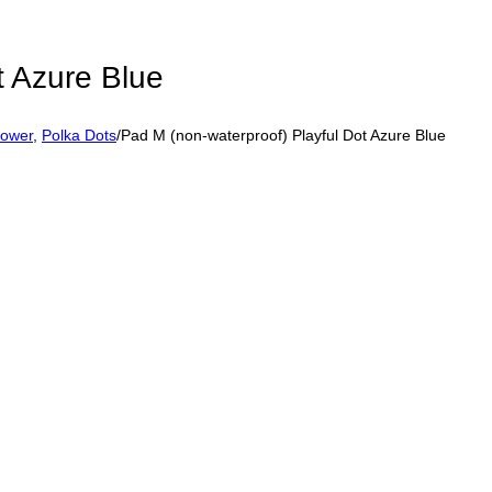
t Azure Blue
Power
,
Polka Dots
/
Pad M (non-waterproof) Playful Dot Azure Blue