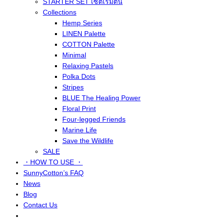
STARTER SET เซ็ตเริ่มต้น
Collections
Hemp Series
LINEN Palette
COTTON Palette
Minimal
Relaxing Pastels
Polka Dots
Stripes
BLUE The Healing Power
Floral Print
Four-legged Friends
Marine Life
Save the Wildlife
SALE
・HOW TO USE ・
SunnyCotton’s FAQ
News
Blog
Contact Us