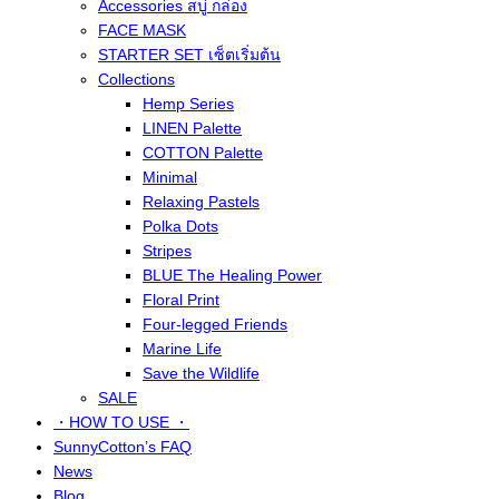
Accessories สบู่ กล่อง
FACE MASK
STARTER SET เซ็ตเริ่มต้น
Collections
Hemp Series
LINEN Palette
COTTON Palette
Minimal
Relaxing Pastels
Polka Dots
Stripes
BLUE The Healing Power
Floral Print
Four-legged Friends
Marine Life
Save the Wildlife
SALE
・HOW TO USE ・
SunnyCotton’s FAQ
News
Blog