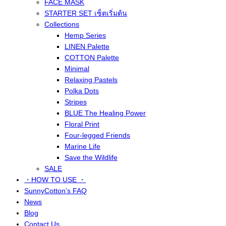
FACE MASK
STARTER SET เซ็ตเริ่มต้น
Collections
Hemp Series
LINEN Palette
COTTON Palette
Minimal
Relaxing Pastels
Polka Dots
Stripes
BLUE The Healing Power
Floral Print
Four-legged Friends
Marine Life
Save the Wildlife
SALE
・HOW TO USE ・
SunnyCotton’s FAQ
News
Blog
Contact Us