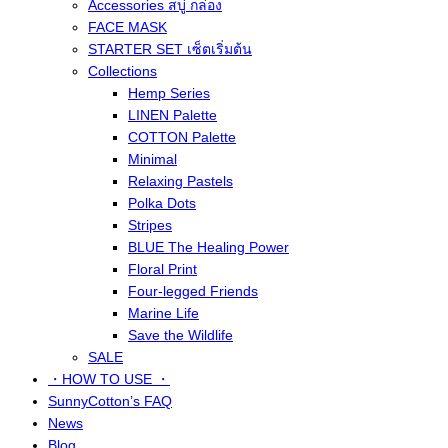
Accessories สบู่ กล่อง
FACE MASK
STARTER SET เซ็ตเริ่มต้น
Collections
Hemp Series
LINEN Palette
COTTON Palette
Minimal
Relaxing Pastels
Polka Dots
Stripes
BLUE The Healing Power
Floral Print
Four-legged Friends
Marine Life
Save the Wildlife
SALE
・HOW TO USE ・
SunnyCotton’s FAQ
News
Blog