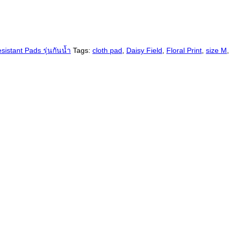
sistant Pads รุ่นกันน้ำ
Tags:
cloth pad
,
Daisy Field
,
Floral Print
,
size M