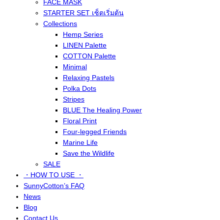
FACE MASK
STARTER SET เซ็ตเริ่มต้น
Collections
Hemp Series
LINEN Palette
COTTON Palette
Minimal
Relaxing Pastels
Polka Dots
Stripes
BLUE The Healing Power
Floral Print
Four-legged Friends
Marine Life
Save the Wildlife
SALE
・HOW TO USE ・
SunnyCotton’s FAQ
News
Blog
Contact Us