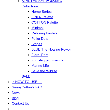
STARTER SET เซ็ตเริ่มต้น
Collections
Hemp Series
LINEN Palette
COTTON Palette
Minimal
Relaxing Pastels
Polka Dots
Stripes
BLUE The Healing Power
Floral Print
Four-legged Friends
Marine Life
Save the Wildlife
SALE
・HOW TO USE ・
SunnyCotton’s FAQ
News
Blog
Contact Us