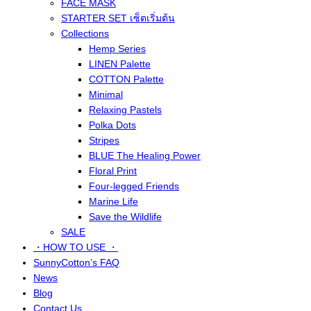
FACE MASK
STARTER SET เซ็ตเริ่มต้น
Collections
Hemp Series
LINEN Palette
COTTON Palette
Minimal
Relaxing Pastels
Polka Dots
Stripes
BLUE The Healing Power
Floral Print
Four-legged Friends
Marine Life
Save the Wildlife
SALE
・HOW TO USE ・
SunnyCotton’s FAQ
News
Blog
Contact Us