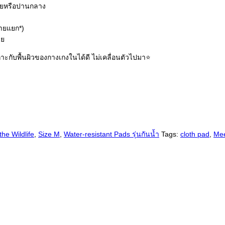
้อยหรือปานกลาง
ายแยก*)
าย
ึดเกาะกับพื้นผิวของกางเกงในได้ดี ไม่เคลื่อนตัวไปมา⭐️
the Wildlife
,
Size M
,
Water-resistant Pads รุ่นกันน้ำ
Tags:
cloth pad
,
Mee