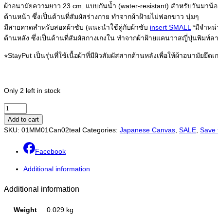
ผ้าอนามัยความยาว 23 cm. แบบกันน้ำ (water-resistant) สำหรับวันมาน
ด้านหน้า ซึ่งเป็นด้านที่สัมผัสร่างกาย ทำจากผ้าฝ้ายไม่ฟอกขาว นุ่มๆ
มีสายคาดสำหรับสอดผ้าซับ (แนะนำใช้คู่กับผ้าซับ
insert SMALL
*มีจำหน่
ด้านหลัง ซึ่งเป็นด้านที่สัมผัสกางเกงใน ทำจากผ้าฝ้ายแคนวาสญี่ปุ่นพิมพ์ล
⭐︎StayPut เป็นรุ่นที่ใช้เนื้อผ้าที่มีผิวสัมผัสสากด้านหลังเพื่อให้ผ้าอนามัยย
Only 2 left in stock
Pad
M
Add to cart
(water-
SKU:
01MM01Can02teal
Categories:
Japanese Canvas
,
SALE
,
Save 
resistant)
StayPut
Facebook
Meerkat
Additional information
Teal
Night
Additional information
quantity
Weight
0.029 kg