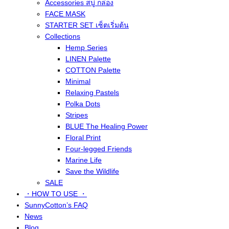
Accessories สบู่ กล่อง
FACE MASK
STARTER SET เซ็ตเริ่มต้น
Collections
Hemp Series
LINEN Palette
COTTON Palette
Minimal
Relaxing Pastels
Polka Dots
Stripes
BLUE The Healing Power
Floral Print
Four-legged Friends
Marine Life
Save the Wildlife
SALE
・HOW TO USE ・
SunnyCotton’s FAQ
News
Blog