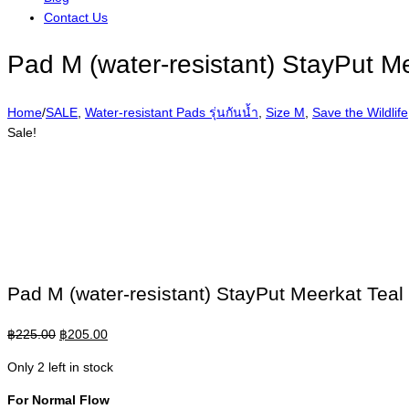
Contact Us
Pad M (water-resistant) StayPut Me
Home
/
SALE
,
Water-resistant Pads รุ่นกันน้ำ
,
Size M
,
Save the Wildlife
Sale!
Pad M (water-resistant) StayPut Meerkat Teal
Original
Current
฿
225.00
฿
205.00
price
price
Only 2 left in stock
was:
is:
฿225.00.
฿205.00.
For Normal Flow