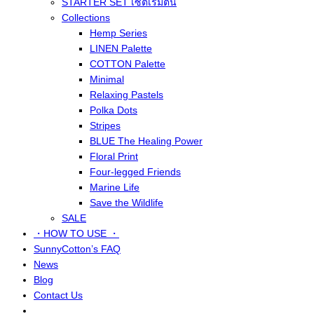
STARTER SET เซ็ตเริ่มต้น
Collections
Hemp Series
LINEN Palette
COTTON Palette
Minimal
Relaxing Pastels
Polka Dots
Stripes
BLUE The Healing Power
Floral Print
Four-legged Friends
Marine Life
Save the Wildlife
SALE
・HOW TO USE ・
SunnyCotton’s FAQ
News
Blog
Contact Us