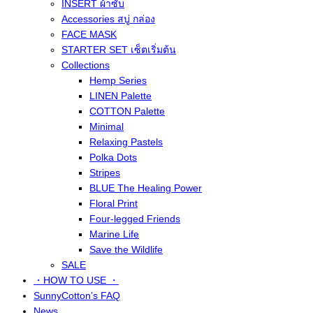
INSERT ผ้าซับ
Accessories สบู่ กล่อง
FACE MASK
STARTER SET เซ็ตเริ่มต้น
Collections
Hemp Series
LINEN Palette
COTTON Palette
Minimal
Relaxing Pastels
Polka Dots
Stripes
BLUE The Healing Power
Floral Print
Four-legged Friends
Marine Life
Save the Wildlife
SALE
・HOW TO USE ・
SunnyCotton’s FAQ
News