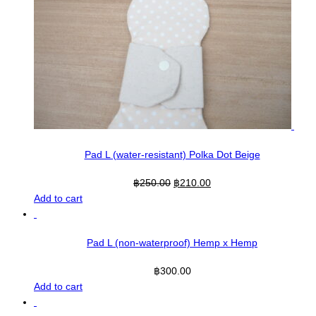
Pad L (water-resistant) Polka Dot Beige
฿
250.00
฿
210.00
Add to cart
Pad L (non-waterproof) Hemp x Hemp
฿
300.00
Add to cart