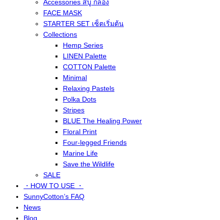
Accessories สบู่ กล่อง
FACE MASK
STARTER SET เซ็ตเริ่มต้น
Collections
Hemp Series
LINEN Palette
COTTON Palette
Minimal
Relaxing Pastels
Polka Dots
Stripes
BLUE The Healing Power
Floral Print
Four-legged Friends
Marine Life
Save the Wildlife
SALE
・HOW TO USE ・
SunnyCotton’s FAQ
News
Blog