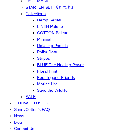
FACE MASK
STARTER SET เซ็ตเริ่มต้น
Collections
Hemp Series
LINEN Palette
COTTON Palette
Minimal
Relaxing Pastels
Polka Dots
Stripes
BLUE The Healing Power
Floral Print
Four-legged Friends
Marine Life
Save the Wildlife
SALE
・HOW TO USE ・
SunnyCotton’s FAQ
News
Blog
Contact Us