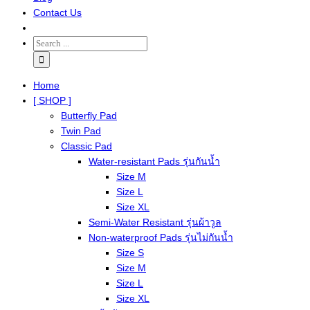
Contact Us
Home
[ SHOP ]
Butterfly Pad
Twin Pad
Classic Pad
Water-resistant Pads รุ่นกันน้ำ
Size M
Size L
Size XL
Semi-Water Resistant รุ่นผ้าวูล
Non-waterproof Pads รุ่นไม่กันน้ำ
Size S
Size M
Size L
Size XL