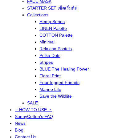
FACE MASK
STARTER SET เซ็ตเริ่มต้น
Collections
Hemp Series
LINEN Palette
COTTON Palette
Minimal
Relaxing Pastels
Polka Dots
Stripes
BLUE The Healing Power
Floral Print
Four-legged Friends
Marine Life
Save the Wildlife
SALE
・HOW TO USE ・
SunnyCotton’s FAQ
News
Blog
Contact Us