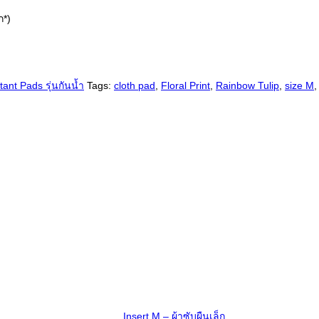
ก*)
tant Pads รุ่นกันน้ำ
Tags:
cloth pad
,
Floral Print
,
Rainbow Tulip
,
size M
Insert M – ผ้าซับผืนเล็ก