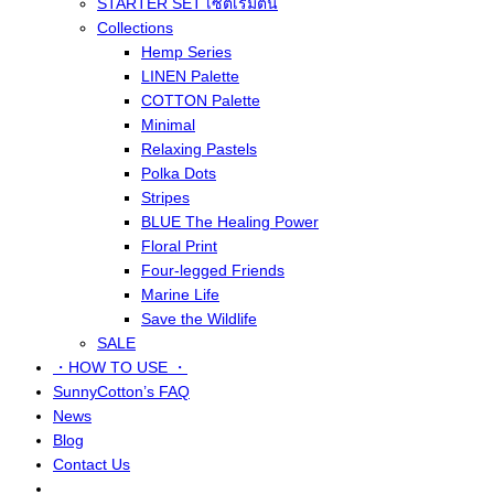
STARTER SET เซ็ตเริ่มต้น
Collections
Hemp Series
LINEN Palette
COTTON Palette
Minimal
Relaxing Pastels
Polka Dots
Stripes
BLUE The Healing Power
Floral Print
Four-legged Friends
Marine Life
Save the Wildlife
SALE
・HOW TO USE ・
SunnyCotton’s FAQ
News
Blog
Contact Us