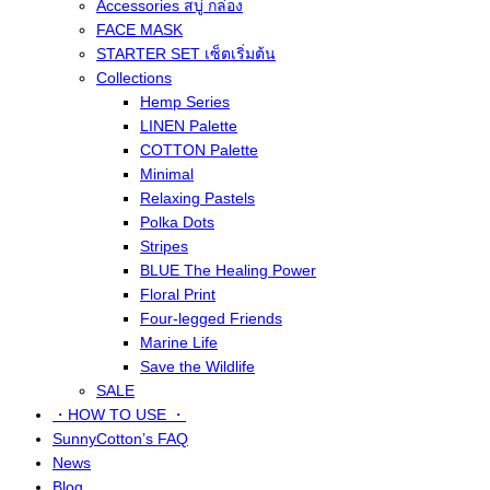
Accessories สบู่ กล่อง
FACE MASK
STARTER SET เซ็ตเริ่มต้น
Collections
Hemp Series
LINEN Palette
COTTON Palette
Minimal
Relaxing Pastels
Polka Dots
Stripes
BLUE The Healing Power
Floral Print
Four-legged Friends
Marine Life
Save the Wildlife
SALE
・HOW TO USE ・
SunnyCotton’s FAQ
News
Blog