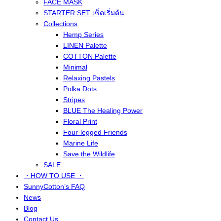
FACE MASK
STARTER SET เซ็ตเริ่มต้น
Collections
Hemp Series
LINEN Palette
COTTON Palette
Minimal
Relaxing Pastels
Polka Dots
Stripes
BLUE The Healing Power
Floral Print
Four-legged Friends
Marine Life
Save the Wildlife
SALE
・HOW TO USE ・
SunnyCotton’s FAQ
News
Blog
Contact Us