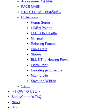
Accessories สบู่ กล่อง
FACE MASK
STARTER SET เซ็ตเริ่มต้น
Collections
Hemp Series
LINEN Palette
COTTON Palette
Minimal
Relaxing Pastels
Polka Dots
Stripes
BLUE The Healing Power
Floral Print
Four-legged Friends
Marine Life
Save the Wildlife
SALE
・HOW TO USE ・
SunnyCotton’s FAQ
News
Blog