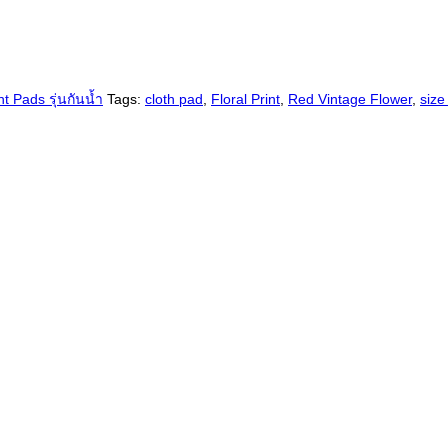
t Pads รุ่นกันน้ำ
Tags:
cloth pad
,
Floral Print
,
Red Vintage Flower
,
size