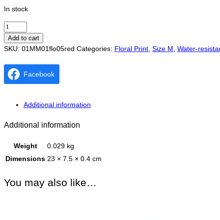
In stock
Pad
M
Add to cart
(water-
SKU:
01MM01flo05red
Categories:
Floral Print
,
Size M
,
Water-resistan
resistant)
Red
Facebook
Vintage
Flower
quantity
Additional information
Additional information
Weight
0.029 kg
Dimensions
23 × 7.5 × 0.4 cm
You may also like…