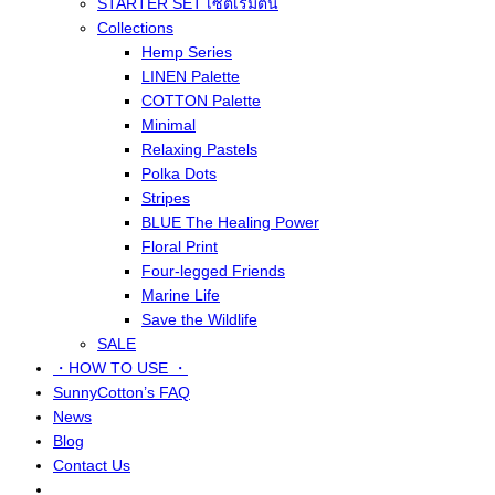
STARTER SET เซ็ตเริ่มต้น
Collections
Hemp Series
LINEN Palette
COTTON Palette
Minimal
Relaxing Pastels
Polka Dots
Stripes
BLUE The Healing Power
Floral Print
Four-legged Friends
Marine Life
Save the Wildlife
SALE
・HOW TO USE ・
SunnyCotton’s FAQ
News
Blog
Contact Us