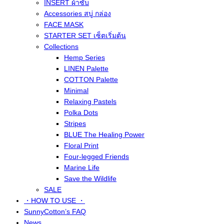
INSERT ผ้าซับ
Accessories สบู่ กล่อง
FACE MASK
STARTER SET เซ็ตเริ่มต้น
Collections
Hemp Series
LINEN Palette
COTTON Palette
Minimal
Relaxing Pastels
Polka Dots
Stripes
BLUE The Healing Power
Floral Print
Four-legged Friends
Marine Life
Save the Wildlife
SALE
・HOW TO USE ・
SunnyCotton’s FAQ
News