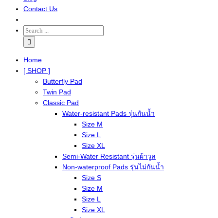
Contact Us
Home
[ SHOP ]
Butterfly Pad
Twin Pad
Classic Pad
Water-resistant Pads รุ่นกันน้ำ
Size M
Size L
Size XL
Semi-Water Resistant รุ่นผ้าวูล
Non-waterproof Pads รุ่นไม่กันน้ำ
Size S
Size M
Size L
Size XL