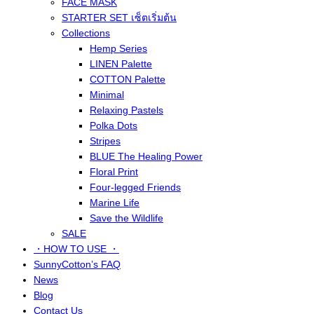
FACE MASK
STARTER SET เซ็ตเริ่มต้น
Collections
Hemp Series
LINEN Palette
COTTON Palette
Minimal
Relaxing Pastels
Polka Dots
Stripes
BLUE The Healing Power
Floral Print
Four-legged Friends
Marine Life
Save the Wildlife
SALE
・HOW TO USE ・
SunnyCotton’s FAQ
News
Blog
Contact Us