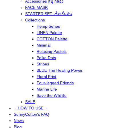
Accessories สบู่ กล่อง
FACE MASK
STARTER SET เซ็ตเริ่มต้น
Collections
Hemp Series
LINEN Palette
COTTON Palette
Minimal
Relaxing Pastels
Polka Dots
Stripes
BLUE The Healing Power
Floral Print
Four-legged Friends
Marine Life
Save the Wildlife
SALE
・HOW TO USE ・
SunnyCotton’s FAQ
News
Blog