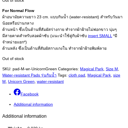
Out of stock
For Normal Flow
ผ้าอนามัยความยาว 23 cm. แบบกันน้ำ (water-resistant) สำหรับวันมา
น้อยหรือปานกลาง
ด้านหน้า ซึ่งเป็นด้านที่สัมผัสร่างกาย ทำจากผ้าฝ้ายไม่ฟอกขาว นุ่มๆ
มีสายคาดสำหรับสอดผ้าซับ (แนะนำใช้คู่กับผ้าซับ
insert SMALL
*มี
จำหน่ายแยก*)
ด้านหลัง ซึ่งเป็นด้านที่สัมผัสกางเกงใน ทำจากผ้าฝ้ายพิมพ์ลาย
Out of stock
SKU:
pad-M-wr-UnicornGreen
Categories:
Magical Park
,
Size M
,
Water-resistant Pads รุ่นกันน้ำ
Tags:
cloth pad
,
Magical Park
,
size
M
,
Unicorn Green
,
water-resistant
Facebook
Additional information
Additional information