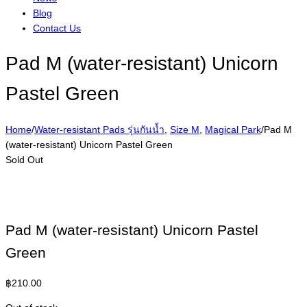
Blog
Contact Us
Pad M (water-resistant) Unicorn
Pastel Green
Home
/
Water-resistant Pads รุ่นกันน้ำ
,
Size M
,
Magical Park
/
Pad M
(water-resistant) Unicorn Pastel Green
Sold Out
Pad M (water-resistant) Unicorn Pastel
Green
฿
210.00