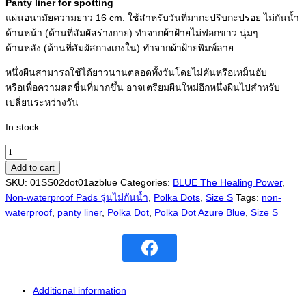
Panty liner for spotting
แผ่นอนามัยความยาว 16 cm. ใช้สำหรับวันที่มากะปริบกะปรอย ไม่กันน้ำ
ด้านหน้า (ด้านที่สัมผัสร่างกาย) ทำจากผ้าฝ้ายไม่ฟอกขาว นุ่มๆ
ด้านหลัง (ด้านที่สัมผัสกางเกงใน) ทำจากผ้าฝ้ายพิมพ์ลาย
หนึ่งผืนสามารถใช้ได้ยาวนานตลอดทั้งวันโดยไม่คันหรือเหม็นอับ
หรือเพื่อความสดชื่นที่มากขึ้น อาจเตรียมผืนใหม่อีกหนึ่งผืนไปสำหรับ
เปลี่ยนระหว่างวัน
In stock
Pad
S
Add to cart
(Panty
SKU:
01SS02dot01azblue
Categories:
BLUE The Healing Power
,
Liner)
Non-waterproof Pads รุ่นไม่กันน้ำ
,
Polka Dots
,
Size S
Tags:
non-
Polka
waterproof
,
panty liner
,
Polka Dot
,
Polka Dot Azure Blue
,
Size S
Dot
Azure
Blue
quantity
Additional information