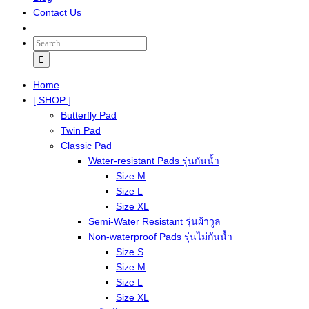
Contact Us
Home
[ SHOP ]
Butterfly Pad
Twin Pad
Classic Pad
Water-resistant Pads รุ่นกันน้ำ
Size M
Size L
Size XL
Semi-Water Resistant รุ่นผ้าวูล
Non-waterproof Pads รุ่นไม่กันน้ำ
Size S
Size M
Size L
Size XL