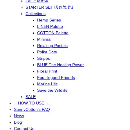
FACE MASK
STARTER SET เซ็ตเริ่มต้น
Collections
Hemp Series
LINEN Palette
COTTON Palette
Minimal
Relaxing Pastels
Polka Dots
Stripes
BLUE The Healing Power
Floral Print
Four-legged Friends
Marine Life
Save the Wildlife
SALE
・HOW TO USE ・
SunnyCotton’s FAQ
News
Blog
Contact Us