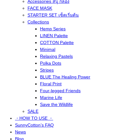
Accessories สบู่ กล่อง
FACE MASK
STARTER SET เซ็ตเริ่มต้น
Collections
Hemp Series
LINEN Palette
COTTON Palette
Minimal
Relaxing Pastels
Polka Dots
Stripes
BLUE The Healing Power
Floral Print
Four-legged Friends
Marine Life
Save the Wildlife
SALE
・HOW TO USE ・
SunnyCotton’s FAQ
News
Blog