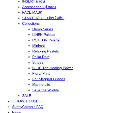
INSERT ผ้าซับ
Accessories สบู่ กล่อง
FACE MASK
STARTER SET เซ็ตเริ่มต้น
Collections
Hemp Series
LINEN Palette
COTTON Palette
Minimal
Relaxing Pastels
Polka Dots
Stripes
BLUE The Healing Power
Floral Print
Four-legged Friends
Marine Life
Save the Wildlife
SALE
・HOW TO USE ・
SunnyCotton’s FAQ
News