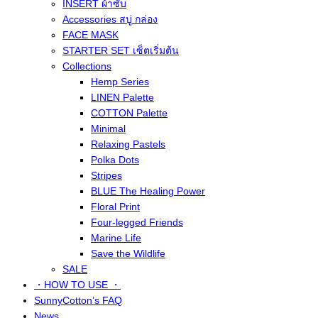
INSERT ผ้าซับ
Accessories สบู่ กล่อง
FACE MASK
STARTER SET เซ็ตเริ่มต้น
Collections
Hemp Series
LINEN Palette
COTTON Palette
Minimal
Relaxing Pastels
Polka Dots
Stripes
BLUE The Healing Power
Floral Print
Four-legged Friends
Marine Life
Save the Wildlife
SALE
・HOW TO USE ・
SunnyCotton’s FAQ
News