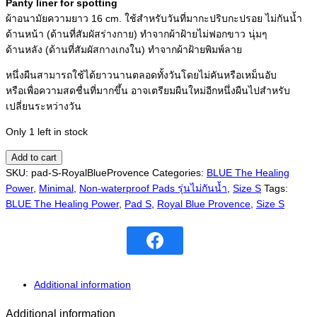
Panty liner for spotting
ผ้าอนามัยความยาว 16 cm. ใช้สำหรับวันที่มากะปริบกะปรอย ไม่กันน้ำ
ด้านหน้า (ด้านที่สัมผัสร่างกาย) ทำจากผ้าฝ้ายไม่ฟอกขาว นุ่มๆ
ด้านหลัง (ด้านที่สัมผัสกางเกงใน) ทำจากผ้าฝ้ายพิมพ์ลาย
หนึ่งผืนสามารถใช้ได้ยาวนานตลอดทั้งวันโดยไม่คันหรือเหม็นอับ
หรือเพื่อความสดชื่นที่มากขึ้น อาจเตรียมผืนใหม่อีกหนึ่งผืนไปสำหรับ
เปลี่ยนระหว่างวัน
Only 1 left in stock
Add to cart
SKU:
pad-S-RoyalBlueProvence
Categories:
BLUE The Healing
Power
,
Minimal
,
Non-waterproof Pads รุ่นไม่กันน้ำ
,
Size S
Tags:
BLUE The Healing Power
,
Pad S
,
Royal Blue Provence
,
Size S
Additional information
Additional information