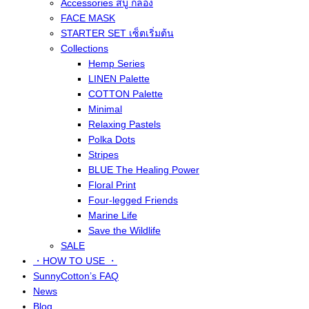
Accessories สบู่ กล่อง
FACE MASK
STARTER SET เซ็ตเริ่มต้น
Collections
Hemp Series
LINEN Palette
COTTON Palette
Minimal
Relaxing Pastels
Polka Dots
Stripes
BLUE The Healing Power
Floral Print
Four-legged Friends
Marine Life
Save the Wildlife
SALE
・HOW TO USE ・
SunnyCotton’s FAQ
News
Blog