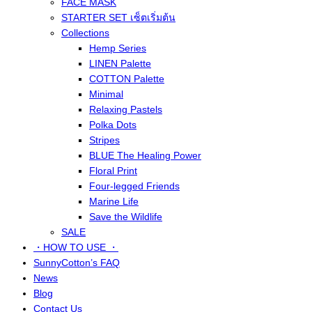
FACE MASK
STARTER SET เซ็ตเริ่มต้น
Collections
Hemp Series
LINEN Palette
COTTON Palette
Minimal
Relaxing Pastels
Polka Dots
Stripes
BLUE The Healing Power
Floral Print
Four-legged Friends
Marine Life
Save the Wildlife
SALE
・HOW TO USE ・
SunnyCotton’s FAQ
News
Blog
Contact Us