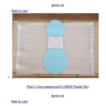
฿
300.00
Add to cart
Pad L (non-waterproof) LINEN Pastel Sky
฿
280.00
Add to cart