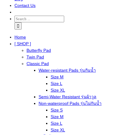
Contact Us
Home
[ SHOP ]
Butterfly Pad
Twin Pad
Classic Pad
Water-resistant Pads รุ่นกันน้ำ
Size M
Size L
Size XL
Semi-Water Resistant รุ่นผ้าวูล
Non-waterproof Pads รุ่นไม่กันน้ำ
Size S
Size M
Size L
Size XL