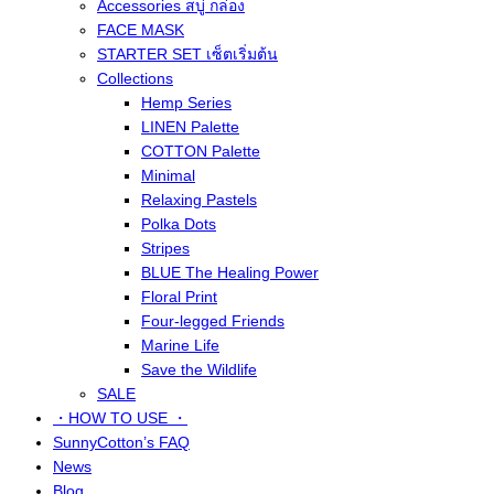
Accessories สบู่ กล่อง
FACE MASK
STARTER SET เซ็ตเริ่มต้น
Collections
Hemp Series
LINEN Palette
COTTON Palette
Minimal
Relaxing Pastels
Polka Dots
Stripes
BLUE The Healing Power
Floral Print
Four-legged Friends
Marine Life
Save the Wildlife
SALE
・HOW TO USE ・
SunnyCotton’s FAQ
News
Blog