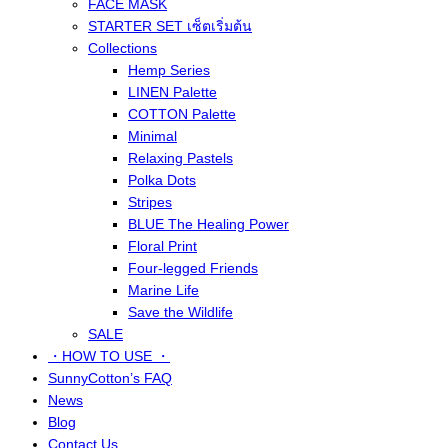
FACE MASK
STARTER SET เซ็ตเริ่มต้น
Collections
Hemp Series
LINEN Palette
COTTON Palette
Minimal
Relaxing Pastels
Polka Dots
Stripes
BLUE The Healing Power
Floral Print
Four-legged Friends
Marine Life
Save the Wildlife
SALE
・HOW TO USE ・
SunnyCotton’s FAQ
News
Blog
Contact Us