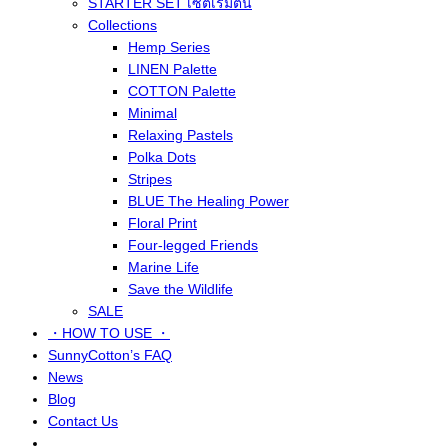
STARTER SET เซ็ตเริ่มต้น
Collections
Hemp Series
LINEN Palette
COTTON Palette
Minimal
Relaxing Pastels
Polka Dots
Stripes
BLUE The Healing Power
Floral Print
Four-legged Friends
Marine Life
Save the Wildlife
SALE
・HOW TO USE ・
SunnyCotton’s FAQ
News
Blog
Contact Us