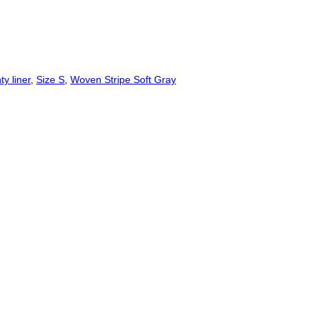
ty liner
,
Size S
,
Woven Stripe Soft Gray