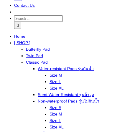
Contact Us
Home
[ SHOP ]
Butterfly Pad
Twin Pad
Classic Pad
Water-resistant Pads รุ่นกันน้ำ
Size M
Size L
Size XL
Semi-Water Resistant รุ่นผ้าวูล
Non-waterproof Pads รุ่นไม่กันน้ำ
Size S
Size M
Size L
Size XL