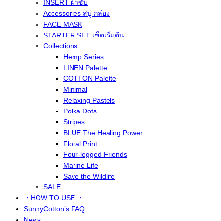
INSERT ผ้าซับ
Accessories สบู่ กล่อง
FACE MASK
STARTER SET เซ็ตเริ่มต้น
Collections
Hemp Series
LINEN Palette
COTTON Palette
Minimal
Relaxing Pastels
Polka Dots
Stripes
BLUE The Healing Power
Floral Print
Four-legged Friends
Marine Life
Save the Wildlife
SALE
・HOW TO USE ・
SunnyCotton’s FAQ
News