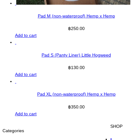
Pad M (non-waterproof) Hemp x Hemp
฿
250.00
Add to cart
Pad S (Panty Liner) Little Hogweed
฿
130.00
Add to cart
Pad XL (non-waterproof) Hemp x Hemp
฿
350.00
Add to cart
SHOP
Categories
•