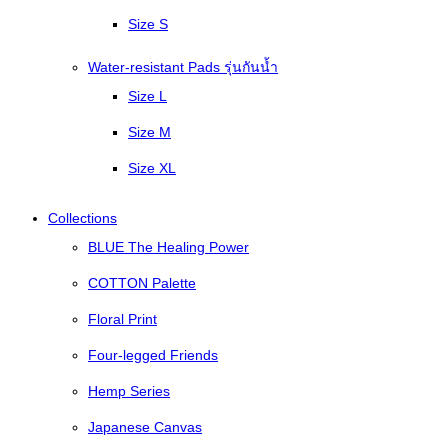
Size S
Water-resistant Pads รุ่นกันน้ำ
Size L
Size M
Size XL
Collections
BLUE The Healing Power
COTTON Palette
Floral Print
Four-legged Friends
Hemp Series
Japanese Canvas