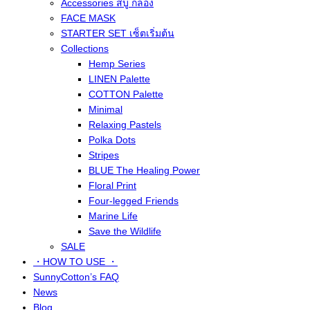
Accessories สบู่ กล่อง
FACE MASK
STARTER SET เซ็ตเริ่มต้น
Collections
Hemp Series
LINEN Palette
COTTON Palette
Minimal
Relaxing Pastels
Polka Dots
Stripes
BLUE The Healing Power
Floral Print
Four-legged Friends
Marine Life
Save the Wildlife
SALE
・HOW TO USE ・
SunnyCotton’s FAQ
News
Blog