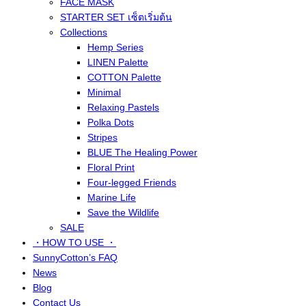
FACE MASK
STARTER SET เซ็ตเริ่มต้น
Collections
Hemp Series
LINEN Palette
COTTON Palette
Minimal
Relaxing Pastels
Polka Dots
Stripes
BLUE The Healing Power
Floral Print
Four-legged Friends
Marine Life
Save the Wildlife
SALE
・HOW TO USE ・
SunnyCotton’s FAQ
News
Blog
Contact Us