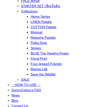
FACE MASK
STARTER SET เซ็ตเริ่มต้น
Collections
Hemp Series
LINEN Palette
COTTON Palette
Minimal
Relaxing Pastels
Polka Dots
Stripes
BLUE The Healing Power
Floral Print
Four-legged Friends
Marine Life
Save the Wildlife
SALE
・HOW TO USE ・
SunnyCotton’s FAQ
News
Blog
Contact Us