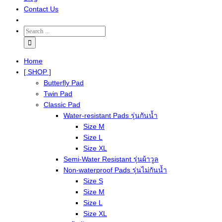
Contact Us
Home
[ SHOP ]
Butterfly Pad
Twin Pad
Classic Pad
Water-resistant Pads รุ่นกันน้ำ
Size M
Size L
Size XL
Semi-Water Resistant รุ่นผ้าวูล
Non-waterproof Pads รุ่นไม่กันน้ำ
Size S
Size M
Size L
Size XL