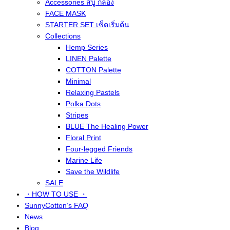
Accessories สบู่ กล่อง
FACE MASK
STARTER SET เซ็ตเริ่มต้น
Collections
Hemp Series
LINEN Palette
COTTON Palette
Minimal
Relaxing Pastels
Polka Dots
Stripes
BLUE The Healing Power
Floral Print
Four-legged Friends
Marine Life
Save the Wildlife
SALE
・HOW TO USE ・
SunnyCotton’s FAQ
News
Blog