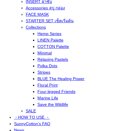
INSERT ผ้าซับ
Accessories สบู่ กล่อง
FACE MASK
STARTER SET เซ็ตเริ่มต้น
Collections
Hemp Series
LINEN Palette
COTTON Palette
Minimal
Relaxing Pastels
Polka Dots
Stripes
BLUE The Healing Power
Floral Print
Four-legged Friends
Marine Life
Save the Wildlife
SALE
・HOW TO USE ・
SunnyCotton’s FAQ
News