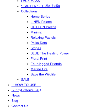
FACE MASK
STARTER SET เซ็ตเริ่มต้น
Collections
Hemp Series
LINEN Palette
COTTON Palette
Minimal
Relaxing Pastels
Polka Dots
Stripes
BLUE The Healing Power
Floral Print
Four-legged Friends
Marine Life
Save the Wildlife
SALE
・HOW TO USE ・
SunnyCotton’s FAQ
News
Blog
Contact Us