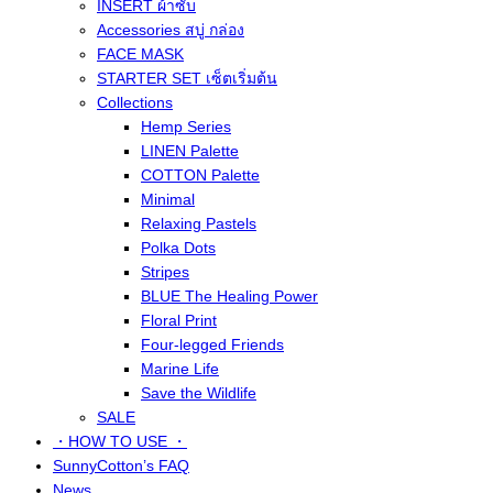
INSERT ผ้าซับ
Accessories สบู่ กล่อง
FACE MASK
STARTER SET เซ็ตเริ่มต้น
Collections
Hemp Series
LINEN Palette
COTTON Palette
Minimal
Relaxing Pastels
Polka Dots
Stripes
BLUE The Healing Power
Floral Print
Four-legged Friends
Marine Life
Save the Wildlife
SALE
・HOW TO USE ・
SunnyCotton’s FAQ
News