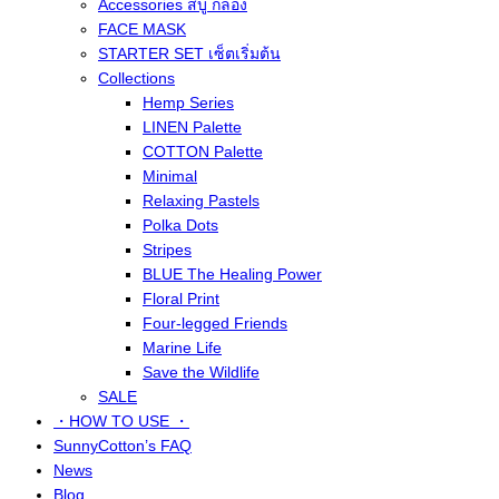
Accessories สบู่ กล่อง
FACE MASK
STARTER SET เซ็ตเริ่มต้น
Collections
Hemp Series
LINEN Palette
COTTON Palette
Minimal
Relaxing Pastels
Polka Dots
Stripes
BLUE The Healing Power
Floral Print
Four-legged Friends
Marine Life
Save the Wildlife
SALE
・HOW TO USE ・
SunnyCotton’s FAQ
News
Blog