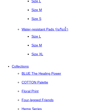
Size L
Size M
Size S
Water-resistant Pads รุ่นกันน้ำ
Size L
Size M
Size XL
Collections
BLUE The Healing Power
COTTON Palette
Floral Print
Four-legged Friends
Hemp Series