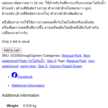
แผ่นอนามัยความยาว 16 cm. ใช้สำหรับวันที่มากะปริบกะปรอย ไม่กันน้ำ
ด้านหน้า (ด้านที่สัมผัสร่างกาย) ทำจากผ้าฝ้ายไม่ฟอกขาว นุ่มๆ
ด้านหลัง (ด้านที่สัมผัสกางเกงใน) ทำจากผ้าฝ้ายพิมพ์ลาย
หนึ่งผืนสามารถใช้ได้ยาวนานตลอดทั้งวันโดยไม่คันหรือเหม็นอับ
หรือเพื่อความสดชื่นที่มากขึ้น อาจเตรียมผืนใหม่อีกหนึ่งผืนไปสำหรับ
เปลี่ยนระหว่างวัน
Only 1 left in stock
Pad
Add to cart
S
SKU:
01SS02mag01green
Categories:
Magical Park
,
Non-
(Panty
waterproof Pads รุ่นไม่กันน้ำ
,
Size S
Tags:
Magical Park
,
non-
Liner)
waterproof
,
panty liner
,
Size S
,
Unicorn Pastel Green
Unicorn
Pastel
Facebook
Green
Additional information
quantity
Additional information
Weight
0.016 kg