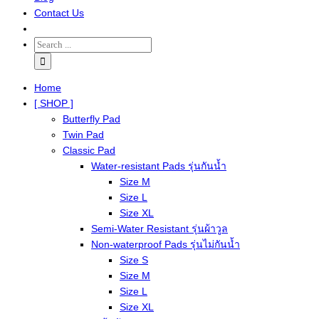
Contact Us
Home
[ SHOP ]
Butterfly Pad
Twin Pad
Classic Pad
Water-resistant Pads รุ่นกันน้ำ
Size M
Size L
Size XL
Semi-Water Resistant รุ่นผ้าวูล
Non-waterproof Pads รุ่นไม่กันน้ำ
Size S
Size M
Size L
Size XL