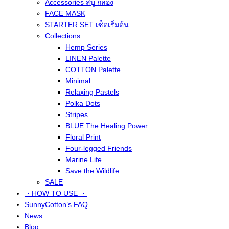
Accessories สบู่ กล่อง
FACE MASK
STARTER SET เซ็ตเริ่มต้น
Collections
Hemp Series
LINEN Palette
COTTON Palette
Minimal
Relaxing Pastels
Polka Dots
Stripes
BLUE The Healing Power
Floral Print
Four-legged Friends
Marine Life
Save the Wildlife
SALE
・HOW TO USE ・
SunnyCotton’s FAQ
News
Blog