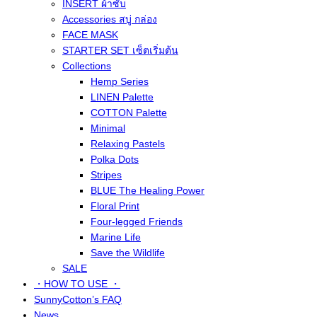
INSERT ผ้าซับ
Accessories สบู่ กล่อง
FACE MASK
STARTER SET เซ็ตเริ่มต้น
Collections
Hemp Series
LINEN Palette
COTTON Palette
Minimal
Relaxing Pastels
Polka Dots
Stripes
BLUE The Healing Power
Floral Print
Four-legged Friends
Marine Life
Save the Wildlife
SALE
・HOW TO USE ・
SunnyCotton’s FAQ
News