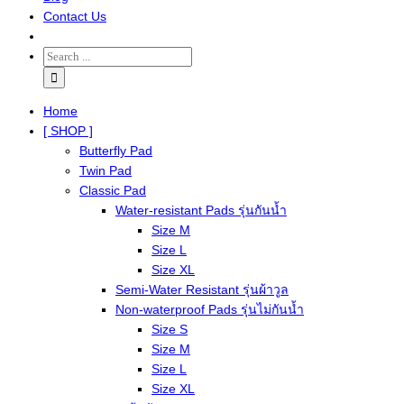
Contact Us
Home
[ SHOP ]
Butterfly Pad
Twin Pad
Classic Pad
Water-resistant Pads รุ่นกันน้ำ
Size M
Size L
Size XL
Semi-Water Resistant รุ่นผ้าวูล
Non-waterproof Pads รุ่นไม่กันน้ำ
Size S
Size M
Size L
Size XL