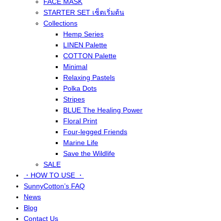
FACE MASK
STARTER SET เซ็ตเริ่มต้น
Collections
Hemp Series
LINEN Palette
COTTON Palette
Minimal
Relaxing Pastels
Polka Dots
Stripes
BLUE The Healing Power
Floral Print
Four-legged Friends
Marine Life
Save the Wildlife
SALE
・HOW TO USE ・
SunnyCotton’s FAQ
News
Blog
Contact Us